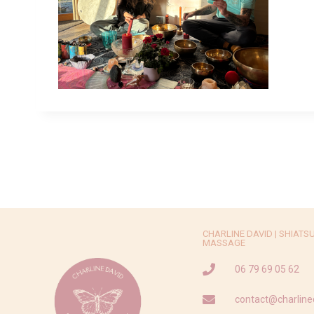
CHARLINE DAVID | SHIATSU -
MASSAGE
06 79 69 05 62
contact@charline