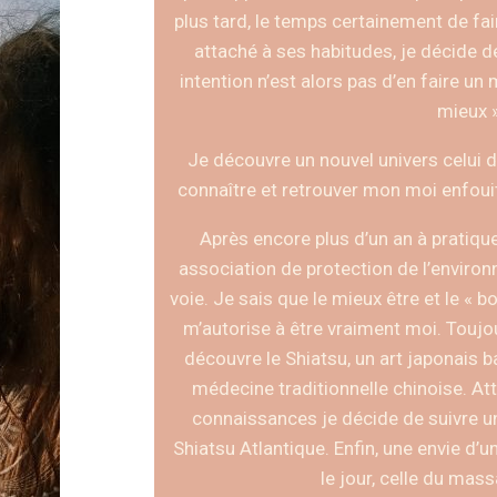
plus tard, le temps certainement de fai
attaché à ses habitudes, je décide d
intention n’est alors pas d’en faire un
mieux »
Je découvre un nouvel univers celui d
connaître et retrouver mon moi enfou
Après encore plus d’un an à pratiqu
association de protection de l’enviro
voie. Je sais que le mieux être et le « b
m’autorise à être vraiment moi. Toujou
découvre le Shiatsu, un art japonais 
médecine traditionnelle chinoise. Att
connaissances je décide de suivre un
Shiatsu Atlantique. Enfin, une envie d’u
le jour, celle du mas