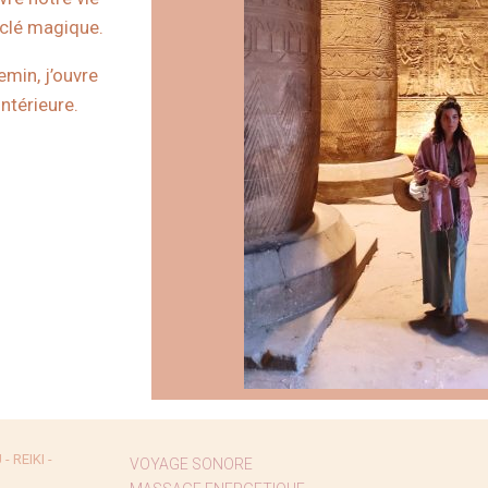
e clé magique.
min, j’ouvre
ntérieure.
"
 REIKI -
VOYAGE SONORE