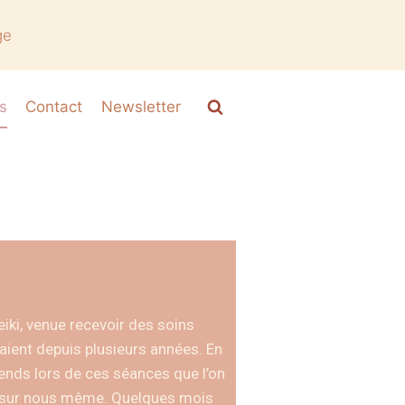
ge
s
Contact
Newsletter
iki, venue recevoir des soins
ient depuis plusieurs années. En
prends lors de ces séances que l’on
er sur nous même. Quelques mois