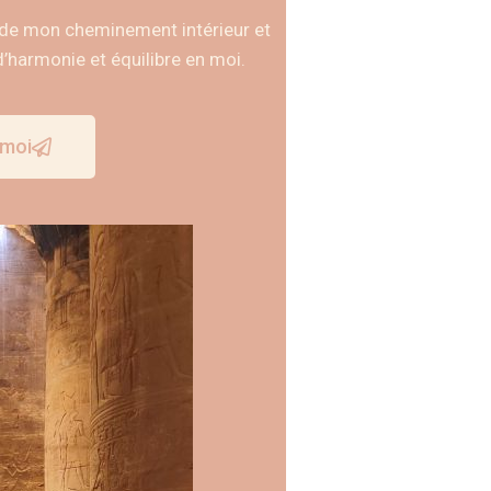
t de mon cheminement intérieur et
’harmonie et équilibre en moi.
-moi