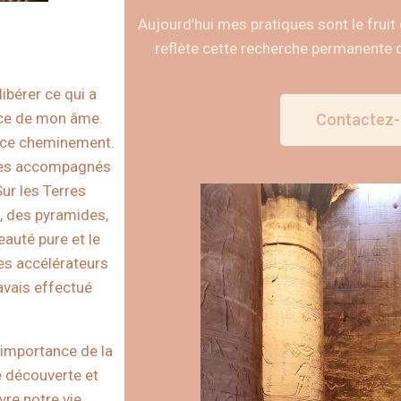
Aujourd’hui mes pratiques sont le frui
reflète cette recherche permanente d
ibérer ce qui a
ence de mon âme.
Contactez
 ce cheminement.
iques accompagnés
ur les Terres
s, des pyramides,
eauté pure et le
des accélérateurs
’avais effectué
’importance de la
e découverte et
vre notre vie