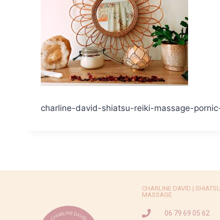
charline-david-shiatsu-reiki-massage-porni
CHARLINE DAVID | SHIATSU -
MASSAGE
06 79 69 05 62