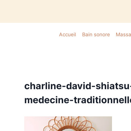
Accueil
Bain sonore
Massag
charline-david-shiats
medecine-traditionnel