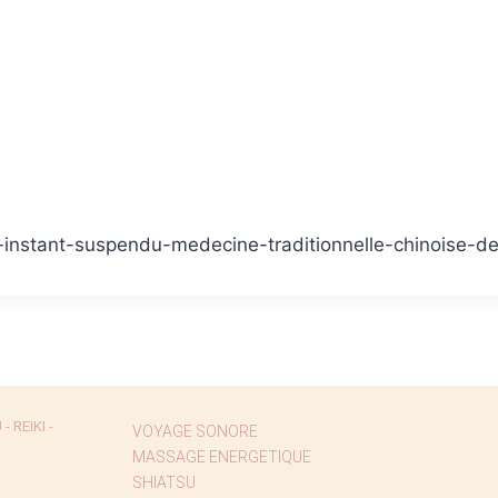
c-instant-suspendu-medecine-traditionnelle-chinoise-d
 REIKI -
VOYAGE SONORE
MASSAGE ENERGETIQUE
SHIATSU