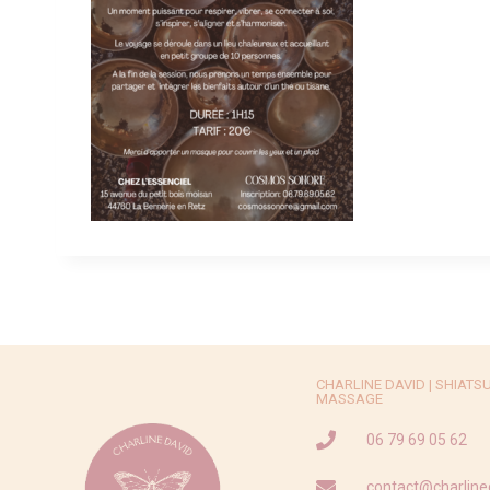
CHARLINE DAVID | SHIATSU -
MASSAGE
06 79 69 05 62
contact@charline